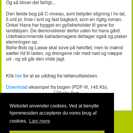
Og så bliver det farligt...
Den første bog på C-niveau, som betyder stigning i lix-tal,
5 ord pr. linie i snit og fast bagkant, som en rigtig roman.
Onkel Hans har bygget en gyllebeholder til gene for
landsbyen. De demonstrerer derfor uden for hans gård.
Udefrakommende ballademagere deltager også og pisker
stemningen op.
Bølle-Bob og Lasse skal sove på høloftet, men to mænd
sætter ild til laden, og drengene når med nød og næppe
ud - og så går den vilde jagt.
Klik
her
for at se uddrag fra lektørudtalelsen.
Download
eksempel fra bogen (PDF-fil, 145 Kb).
Websitet anvender cookies. Ved at benytte
hjemmesiden accepterer du vores brug af
cookies.
Læs mere
© Gunnar Geertsen og Dansk Teaterforlag