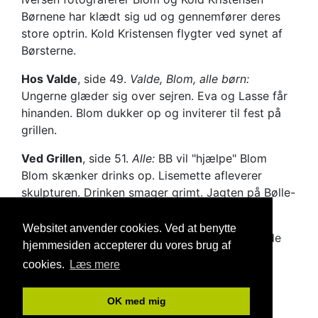
Børnene har klædt sig ud og gennemfører deres
store optrin. Kold Kristensen flygter ved synet af
Børsterne.
Hos Valde
, side 49.
Valde, Blom, alle børn:
Ungerne glæder sig over sejren. Eva og Lasse får
hinanden. Blom dukker op og inviterer til fest på
grillen.
Ved Grillen
, side 51.
Alle:
BB vil "hjælpe" Blom
Blom skænker drinks op. Lisemette afleverer
skulpturen. Drinken smager grimt. Jagten på Bølle-
Bob starter.
Websitet anvender cookies. Ved at benytte
Torvet
, side 52.
Alle:
Sang: Bølle-Bob finale
side
hjemmesiden accepterer du vores brug af
52
cookies.
Læs mere
© Gunnar Geertsen og Dansk Teaterforlag
OK med mig