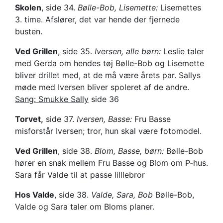
Skolen
, side 34.
Bølle-Bob, Lisemette:
Lisemettes
3. time. Afslører, det var hende der fjernede
busten.
Ved Grillen
, side 35.
Iversen, alle børn:
Leslie taler
med Gerda om hendes tøj Bølle-Bob og Lisemette
bliver drillet med, at de må være årets par. Sallys
møde med Iversen bliver spoleret af de andre.
Sang: Smukke Sally
side 36
Torvet,
side 37.
Iversen, Basse:
Fru Basse
misforstår Iversen; tror, hun skal være fotomodel.
Ved Grillen
, side 38.
Blom, Basse, børn:
Bølle-Bob
hører en snak mellem Fru Basse og Blom om P-hus.
Sara får Valde til at passe lilllebror
Hos Valde
, side 38.
Valde, Sara, Bob
Bølle-Bob,
Valde og Sara taler om Bloms planer.