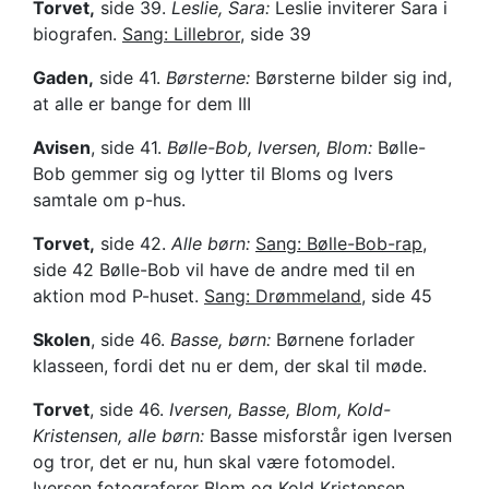
Torvet,
side 39.
Leslie, Sara:
Leslie inviterer Sara i
biografen.
Sang: Lillebror,
side 39
Gaden,
side 41.
Børsterne:
Børsterne bilder sig ind,
at alle er bange for dem III
Avisen
, side 41.
Bølle-Bob, Iversen, Blom:
Bølle-
Bob gemmer sig og lytter til Bloms og Ivers
samtale om p-hus.
Torvet,
side 42.
Alle børn:
Sang: Bølle-Bob-rap,
side 42 Bølle-Bob vil have de andre med til en
aktion mod P-huset.
Sang: Drømmeland
, side 45
Skolen
, side 46.
Basse, børn:
Børnene forlader
klasseen, fordi det nu er dem, der skal til møde.
Torvet
, side 46.
Iversen, Basse, Blom, Kold-
Kristensen, alle børn:
Basse misforstår igen Iversen
og tror, det er nu, hun skal være fotomodel.
Iversen fotograferer Blom og Kold Kristensen