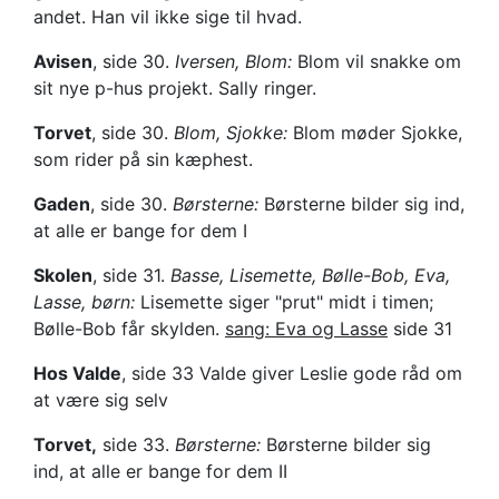
andet. Han vil ikke sige til hvad.
Avisen
, side 30.
Iversen, Blom:
Blom vil snakke om
sit nye p-hus projekt. Sally ringer.
Torvet
, side 30.
Blom, Sjokke:
Blom møder Sjokke,
som rider på sin kæphest.
Gaden
, side 30.
Børsterne:
Børsterne bilder sig ind,
at alle er bange for dem I
Skolen
, side 31.
Basse, Lisemette, Bølle-Bob, Eva,
Lasse, børn:
Lisemette siger "prut" midt i timen;
Bølle-Bob får skylden.
sang: Eva og Lasse
side 31
Hos Valde
, side 33 Valde giver Leslie gode råd om
at være sig selv
Torvet,
side 33.
Børsterne:
Børsterne bilder sig
ind, at alle er bange for dem II