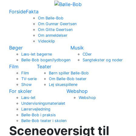
Forside
Fakta
Om Bølle-Bob
Om Gunnar Geertsen
Om Gitte Geertsen
Om anmeldelser
Videoklip
Bøger
Musik
Læs-let bøgerne
CDer
Bølle-Bob bogen/lydbogen
Sangtekster og noder
Film
Teater
Film
Børn spiller Bølle-Bob
TV-serie
Om Bølle-Bob teater
Show
Lej skuespillene
For skoler
Webshop
Læs-let
Webshop
Undervisningsmaterialet
Lærervejledning
Bølle-Bob i praksis
Bølle-Bob teater i skolen
Sceneoversigt til