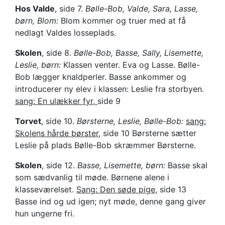
Hos Valde
, side 7.
Bølle-Bob, Valde, Sara, Lasse,
børn, Blom:
Blom kommer og truer med at få
nedlagt Valdes losseplads.
Skolen
, side 8.
Bølle-Bob, Basse, Sally, Lisemette,
Leslie, børn:
Klassen venter. Eva og Lasse. Bølle-
Bob lægger knaldperler. Basse ankommer og
introducerer ny elev i klassen: Leslie fra storbyen.
sang: En ulækker fyr,
side 9
Torvet
, side 10.
Børsterne, Leslie, Bølle-Bob:
sang:
Skolens hårde børster
, side 10 Børsterne sætter
Leslie på plads Bølle-Bob skræmmer Børsterne.
Skolen
, side 12.
Basse, Lisemette, børn:
Basse skal
som sædvanlig til møde. Børnene alene i
klasseværelset.
Sang: Den søde pige
, side 13
Basse ind og ud igen; nyt møde, denne gang giver
hun ungerne fri.