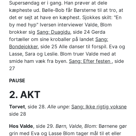
Supersøndag er i gang. Han prøver at dele
kæpheste ud. Bølle-Bob får Børsterne til at tro, at
det er sejt at have en kæphest. Sjokkes skilt: "En
by med hyp" Iversen interviewer Valde, Blom
brokker sig
Sang: Duagidu,
side 24 Gerda
fortæller om sine kroballer på landet
Sang:
Bondejokker
, side 25 Alle danser til forspil. Eva og
Lasse, Sara og Leslie. Blom truer Valde med at
smide ham væk fra byen.
Sang: Efter festen
, side
27
PAUSE
2. AKT
Torvet
, side 28.
Alle unge:
Sang: Ikke rigtig voksne
side 28
Hos Valde
, side 29.
Børn, Valde, Blom:
Børnene gør
grin med Eva og Lasse Blom tager mål til et eller